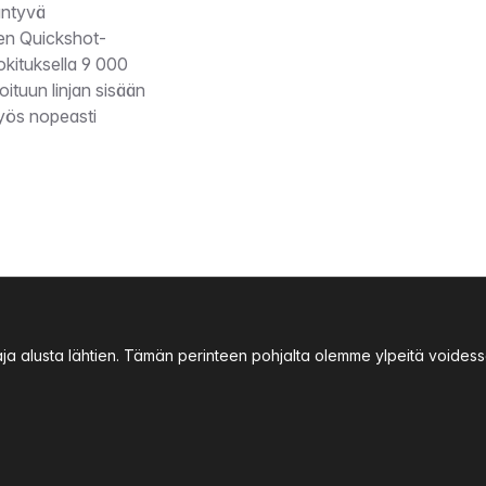
äntyvä
en Quickshot-
okituksella 9 000
tuun linjan sisään
myös nopeasti
aja alusta lähtien. Tämän perinteen pohjalta olemme ylpeitä void