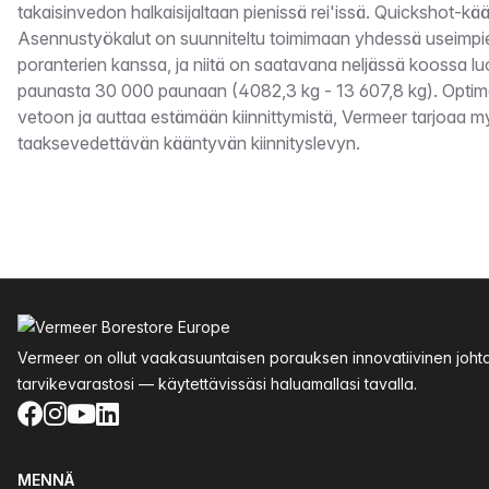
takaisinvedon halkaisijaltaan pienissä rei'issä. Quickshot-kä
Asennustyökalut on suunniteltu toimimaan yhdessä useimpi
poranterien kanssa, ja niitä on saatavana neljässä koossa lu
paunasta 30 000 paunaan (4082,3 kg - 13 607,8 kg). Optimoi
vetoon ja auttaa estämään kiinnittymistä, Vermeer tarjoaa 
taaksevedettävän kääntyvän kiinnityslevyn.
Alatunniste
Vermeer on ollut vaakasuuntaisen porauksen innovatiivinen joht
tarvikevarastosi — käytettävissäsi haluamallasi tavalla.
Facebook
Instagram
YouTube
LinkedIn
MENNÄ