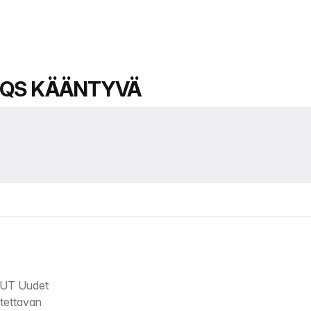
 QS KÄÄNTYVÄ
T Uudet
otettavan