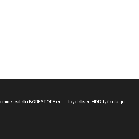
essamme esitellä BORESTORE.eu — täydellisen HDD-työkalu- ja