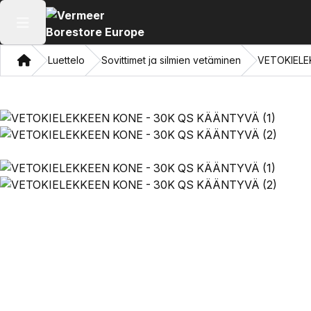
Avaa päävalikko
Koti
Luettelo
Sovittimet ja silmien vetäminen
VETOKIELE