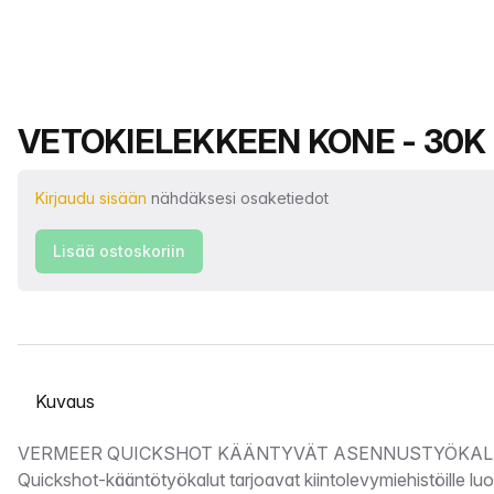
Tuotteen nimi
VETOKIELEKKEEN KONE - 30K
Kirjaudu sisään
nähdäksesi osaketiedot
Lisää ostoskoriin
Valitse välilehti
Kuvaus
VERMEER QUICKSHOT KÄÄNTYVÄT ASENNUSTYÖKALU
Quickshot-kääntötyökalut tarjoavat kiintolevymiehistöille lu