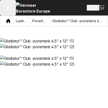
Näyt
Hae tuot
Avaa päävalikko
Koti
Luettelo
Poranterät
Gladiator™ Club -poranterä 4.5" x 12"