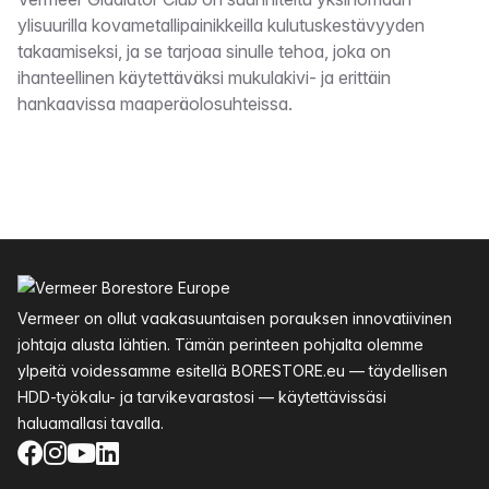
Kuvaus
ylisuurilla kovametallipainikkeilla kulutuskestävyyden
takaamiseksi, ja se tarjoaa sinulle tehoa, joka on
ihanteellinen käytettäväksi mukulakivi- ja erittäin
hankaavissa maaperäolosuhteissa.
Alatunniste
Vermeer on ollut vaakasuuntaisen porauksen innovatiivinen
johtaja alusta lähtien. Tämän perinteen pohjalta olemme
ylpeitä voidessamme esitellä BORESTORE.eu — täydellisen
HDD-työkalu- ja tarvikevarastosi — käytettävissäsi
haluamallasi tavalla.
Facebook
Instagram
YouTube
LinkedIn