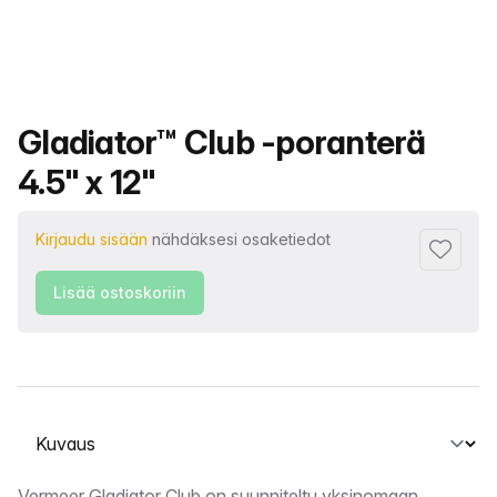
Tuotteen nimi
Gladiator™ Club -poranterä
4.5" x 12"
Kirjaudu sisään
nähdäksesi osaketiedot
Lisää su
Lisää ostoskoriin
Valitse välilehti
Vermeer Gladiator Club on suunniteltu yksinomaan