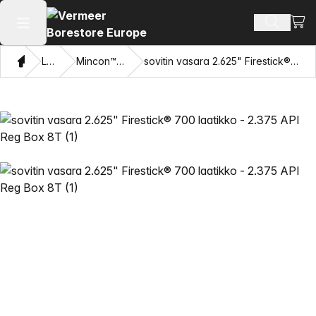
Näyt
Hae tuot
Avaa päävalikko
Koti
Luettelo
Mincon™ HDD-vasarat
sovitin vasara 2.625" Firestick® 700 laatikko - 2.375 API Reg Box 8T