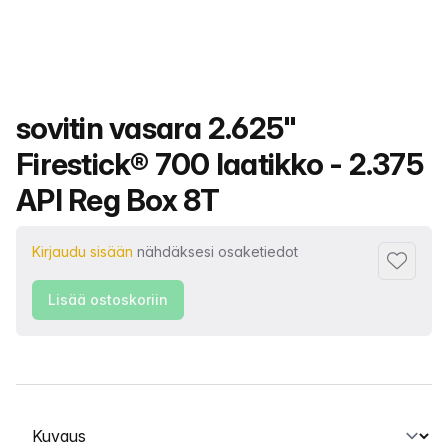
Tuotteen nimi
sovitin vasara 2.625"
Firestick® 700 laatikko - 2.375
API Reg Box 8T
Kirjaudu sisään
nähdäksesi osaketiedot
Lisää su
Lisää ostoskoriin
Valitse välilehti