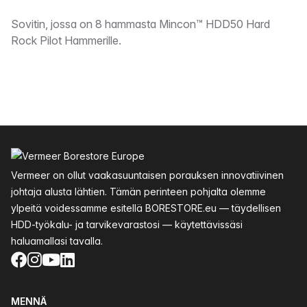
Kuvaus
Sovitin, jossa on 8 hammasta Mincon™ HDD50 Hard
Rock Pilot Hammerille.
Alatunniste
Vermeer on ollut vaakasuuntaisen porauksen innovatiivinen
johtaja alusta lähtien. Tämän perinteen pohjalta olemme
ylpeitä voidessamme esitellä BORESTORE.eu — täydellisen
HDD-työkalu- ja tarvikevarastosi — käytettävissäsi
haluamallasi tavalla.
Facebook
Instagram
YouTube
LinkedIn
MENNÄ