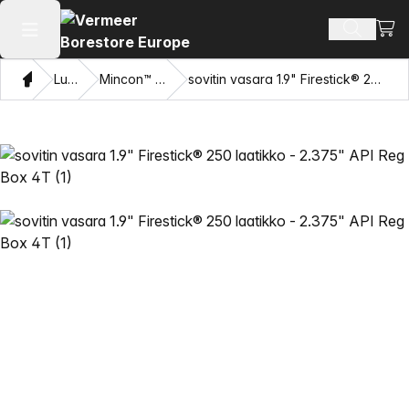
Näyt
Hae tuot
Avaa päävalikko
Koti
Luettelo
Mincon™ HDD-vasarat
sovitin vasara 1.9" Firestick® 250 laatikko - 2.375" API Reg Box 4T