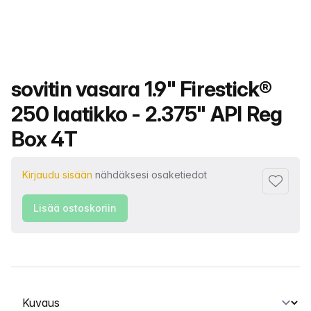
Tuotteen nimi
sovitin vasara 1.9" Firestick®
250 laatikko - 2.375" API Reg
Box 4T
Kirjaudu sisään
nähdäksesi osaketiedot
Lisää su
Lisää ostoskoriin
Valitse välilehti