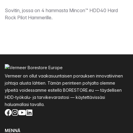
Kuvaus
Sovitin, jossa on 4 hammasta Mincon™ HDD40 Hard
Rock Pilot Hammerille.
Alatunniste
Vermeer on ollut vaakasuuntaisen porauksen innovatiivinen
johtaja alusta lähtien. Tämän perinteen pohjalta olemme
ylpeitä voidessamme esitellä BORESTORE.eu — täydellisen
HDD-työkalu- ja tarvikevarastosi — käytettävissäsi
haluamallasi tavalla.
Facebook
Instagram
YouTube
LinkedIn
MENNÄ