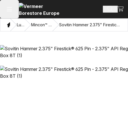
Näyt
Hae tuot
Avaa päävalikko
Koti
Luettelo
Mincon™ HDD-vasarat
Sovitin Hammer 2.375" Firestick® 625 Pin - 2.375" API Reg Box 8T