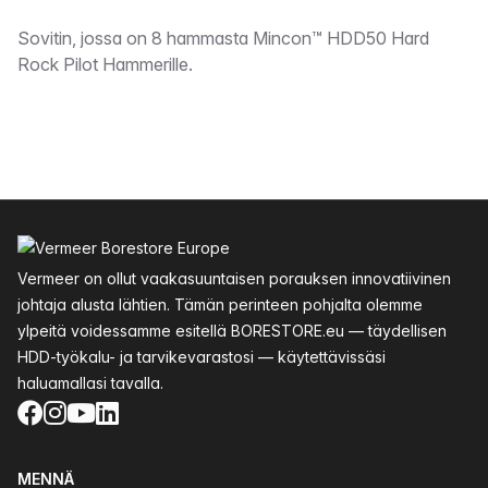
Kuvaus
Sovitin, jossa on 8 hammasta Mincon™ HDD50 Hard
Rock Pilot Hammerille.
Alatunniste
Vermeer on ollut vaakasuuntaisen porauksen innovatiivinen
johtaja alusta lähtien. Tämän perinteen pohjalta olemme
ylpeitä voidessamme esitellä BORESTORE.eu — täydellisen
HDD-työkalu- ja tarvikevarastosi — käytettävissäsi
haluamallasi tavalla.
Facebook
Instagram
YouTube
LinkedIn
MENNÄ