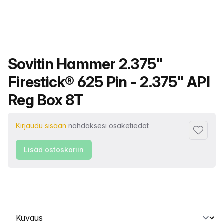
Tuotteen nimi
Sovitin Hammer 2.375"
Firestick® 625 Pin - 2.375" API
Reg Box 8T
Kirjaudu sisään
nähdäksesi osaketiedot
Lisää su
Lisää ostoskoriin
Valitse välilehti