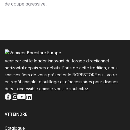
de coupe agressive.
Pied de page
Vermeer est le leader innovant du forage directionnel
horizontal depuis ses débuts. Forts de cette tradition, nous
sommes fiers de vous présenter le BORESTORE.eu - votre
entrepôt complet d’outillage et d’accessoires pour disques
durs - accessible comme vous le souhaitez.
Facebook
Instagram
YouTube
LinkedIn
ATTEINDRE
Catalogue