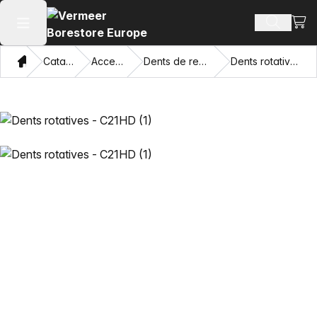
Voir 
Recherch
Ouvrir le menu principal
Domicile
Catalogue
Accessoires
Dents de remplacement
Dents rotatives - C21HD