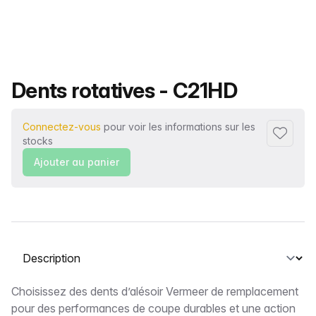
Nom du produit
Dents rotatives - C21HD
Connectez-vous
pour voir les informations sur les
Ajouter 
stocks
Ajouter au panier
Sélectionnez un onglet
Description
Choisissez des dents d’alésoir Vermeer de remplacement
pour des performances de coupe durables et une action