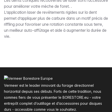
Description
Les dents coniques recouvertes de laser sont l’accessoire
pour améliorer votre mèche de foret. .
L’application laser de revêtements rigides sur la dent
permet d’appliquer plus de carbure dans un motif précis de
riffling pour favoriser une rotation constante sous terre,
un meilleur auto-affûtage et aide à augmenter la durée de
vie.
Pied de page
Vermeer est le leader innovant du forage directionnel
horizontal depuis ses débuts. Forts de cette tradition, nous
sommes fiers de vous présenter le BORESTORE.eu - votre
entrepôt complet d’outillage et d’accessoires pour disques
durs - accessible comme vous le souhaitez.