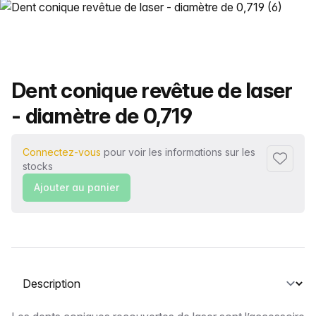
Nom du produit
Dent conique revêtue de laser
- diamètre de 0,719
Connectez-vous
pour voir les informations sur les
Ajouter 
stocks
Ajouter au panier
Sélectionnez un onglet