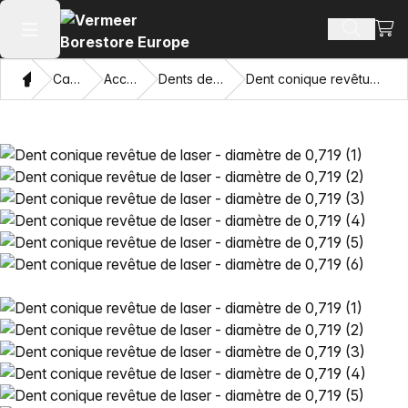
Voir 
Recherch
Ouvrir le menu principal
Domicile
Catalogue
Accessoires
Dents de remplacement
Dent conique revêtue de laser - diamètre de 0,719