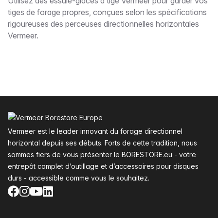
Description
Utilisez des essuie-glaces à tige Vermeer pour garder vos
tiges de forage propres, conçues selon les spécifications
rigoureuses des perceuses directionnelles horizontales
Vermeer.
Pied de page
Vermeer est le leader innovant du forage directionnel
horizontal depuis ses débuts. Forts de cette tradition, nous
sommes fiers de vous présenter le BORESTORE.eu - votre
entrepôt complet d’outillage et d’accessoires pour disques
durs - accessible comme vous le souhaitez.
Facebook
Instagram
YouTube
LinkedIn