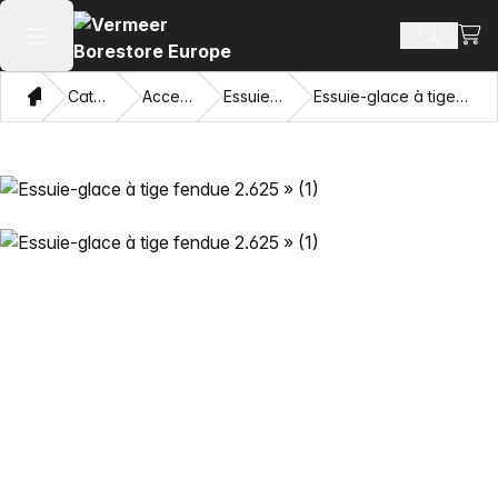
Voir 
Recherch
Ouvrir le menu principal
Domicile
Catalogue
Accessoires
Essuie-glaces
Essuie-glace à tige fendue 2.625 »