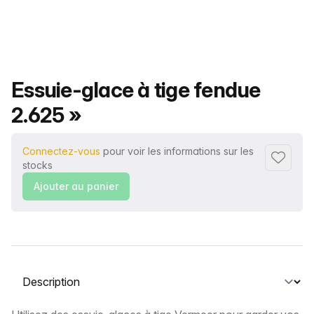
Nom du produit
Essuie-glace à tige fendue
2.625 »
Connectez-vous
pour voir les informations sur les
Ajouter 
stocks
Ajouter au panier
Sélectionnez un onglet