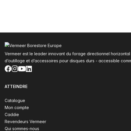
Pied de page
Vermeer est le leader innovant du forage directionnel horizonta
d’outillage et d’accessoires pour disques durs - accessible com
Facebook
Instagram
YouTube
LinkedIn
ATTEINDRE
Catalogue
Mon compte
Caddie
Revendeurs Vermeer
Qui sommes-nous