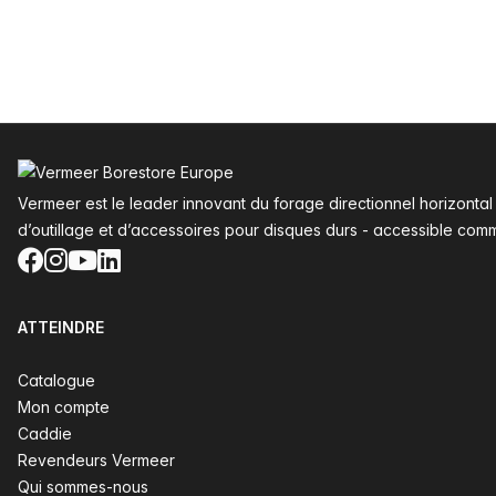
Pied de page
Vermeer est le leader innovant du forage directionnel horizonta
d’outillage et d’accessoires pour disques durs - accessible com
Facebook
Instagram
YouTube
LinkedIn
ATTEINDRE
Catalogue
Mon compte
Caddie
Revendeurs Vermeer
Qui sommes-nous