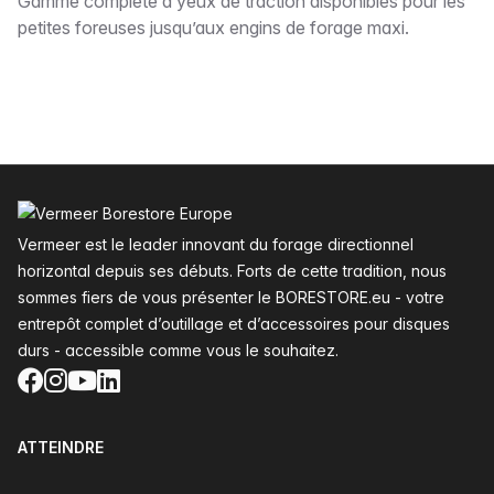
Description
Gamme complète d’yeux de traction disponibles pour les
petites foreuses jusqu’aux engins de forage maxi.
Pied de page
Vermeer est le leader innovant du forage directionnel
horizontal depuis ses débuts. Forts de cette tradition, nous
sommes fiers de vous présenter le BORESTORE.eu - votre
entrepôt complet d’outillage et d’accessoires pour disques
durs - accessible comme vous le souhaitez.
Facebook
Instagram
YouTube
LinkedIn
ATTEINDRE