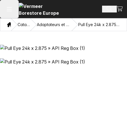
Voir 
Recherch
Ouvrir le menu principal
Domicile
Catalogue
Adaptateurs et œillets tirants
Pull Eye 24k x 2.875 » API Reg Box