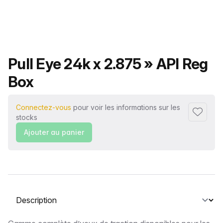
Nom du produit
Pull Eye 24k x 2.875 » API Reg
Box
Connectez-vous
pour voir les informations sur les
Ajouter 
stocks
Ajouter au panier
Sélectionnez un onglet