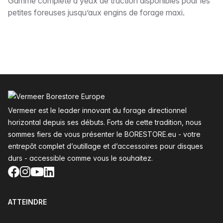
Description
Gamme complète d’yeux de traction disponibles pour les
petites foreuses jusqu’aux engins de forage maxi.
Pied de page
Vermeer est le leader innovant du forage directionnel
horizontal depuis ses débuts. Forts de cette tradition, nous
sommes fiers de vous présenter le BORESTORE.eu - votre
entrepôt complet d’outillage et d’accessoires pour disques
durs - accessible comme vous le souhaitez.
Facebook
Instagram
YouTube
LinkedIn
ATTEINDRE