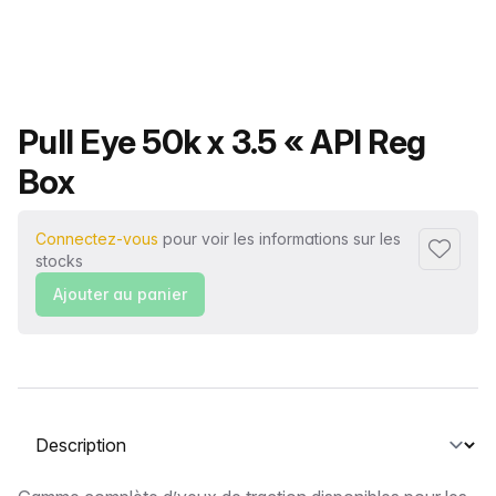
Nom du produit
Pull Eye 50k x 3.5 « API Reg
Box
Connectez-vous
pour voir les informations sur les
Ajouter 
stocks
Ajouter au panier
Sélectionnez un onglet