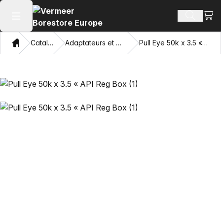
Voir 
Recherch
Ouvrir le menu principal
Domicile
Catalogue
Adaptateurs et œillets tirants
Pull Eye 50k x 3.5 « API Reg Box