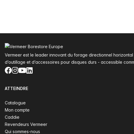
Pied de page
Vermeer est le leader innovant du forage directionnel horizonta
d’outillage et d’accessoires pour disques durs - accessible com
Facebook
Instagram
YouTube
LinkedIn
ATTEINDRE
Catalogue
Mon compte
Caddie
Revendeurs Vermeer
Qui sommes-nous