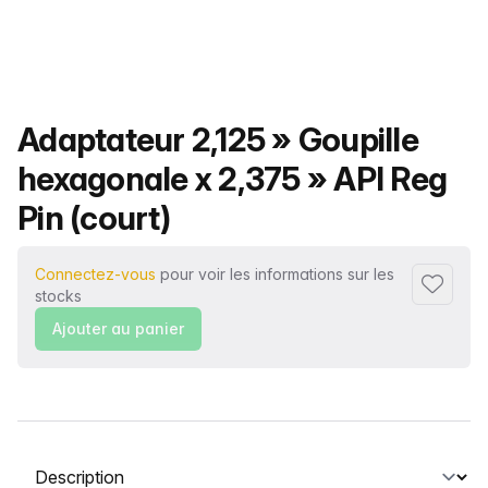
Nom du produit
Adaptateur 2,125 » Goupille
hexagonale x 2,375 » API Reg
Pin (court)
Connectez-vous
pour voir les informations sur les
Ajouter 
stocks
Ajouter au panier
Sélectionnez un onglet