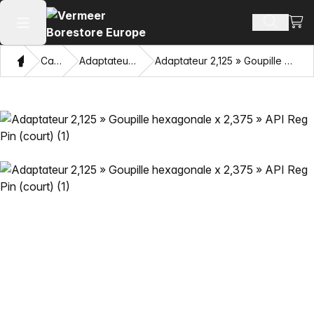
Voir 
Recherch
Ouvrir le menu principal
Domicile
Catalogue
Adaptateurs et œillets tirants
Adaptateur 2,125 » Goupille hexagonale x 2,375 » API Reg Pin (court)