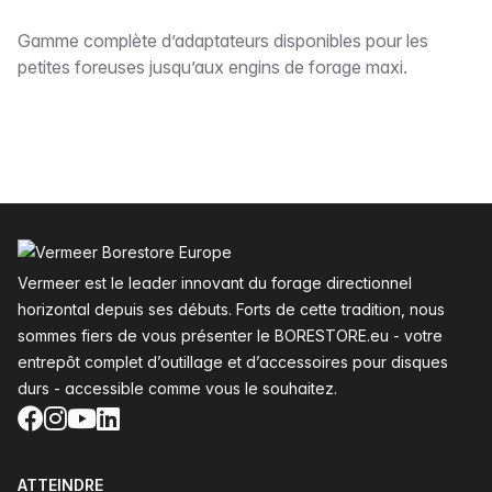
Description
Gamme complète d’adaptateurs disponibles pour les
petites foreuses jusqu’aux engins de forage maxi.
Pied de page
Vermeer est le leader innovant du forage directionnel
horizontal depuis ses débuts. Forts de cette tradition, nous
sommes fiers de vous présenter le BORESTORE.eu - votre
entrepôt complet d’outillage et d’accessoires pour disques
durs - accessible comme vous le souhaitez.
Facebook
Instagram
YouTube
LinkedIn
ATTEINDRE