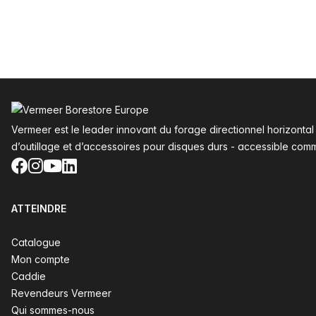
Pied de page
Vermeer est le leader innovant du forage directionnel horizonta
d’outillage et d’accessoires pour disques durs - accessible com
Facebook
Instagram
YouTube
LinkedIn
ATTEINDRE
Catalogue
Mon compte
Caddie
Revendeurs Vermeer
Qui sommes-nous