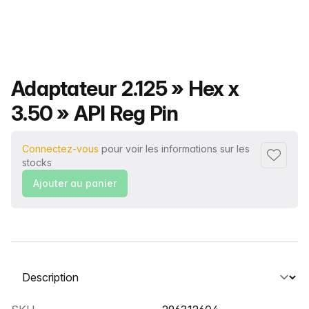
Nom du produit
Adaptateur 2.125 » Hex x
3.50 » API Reg Pin
Connectez-vous
pour voir les informations sur les
Ajouter 
stocks
Ajouter au panier
Sélectionnez un onglet