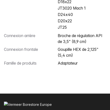
D18x22
JT3020 Mach 1
D24x40
D20x22
JT25
Connexion arrière
Broche de régulation API
de 3,5" (8,9 cm)
Connexion frontale
Goupille HEX de 2,125"
(5,4 cm)
Famille de produits
Adaptateur
Pied de page