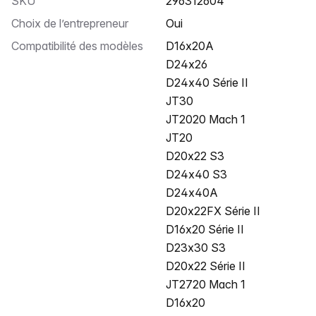
SKU
296312604
Choix de l’entrepreneur
Oui
Compatibilité des modèles
D16x20A
D24x26
D24x40 Série II
JT30
JT2020 Mach 1
JT20
D20x22 S3
D24x40 S3
D24x40A
D20x22FX Série II
D16x20 Série II
D23x30 S3
D20x22 Série II
JT2720 Mach 1
D16x20