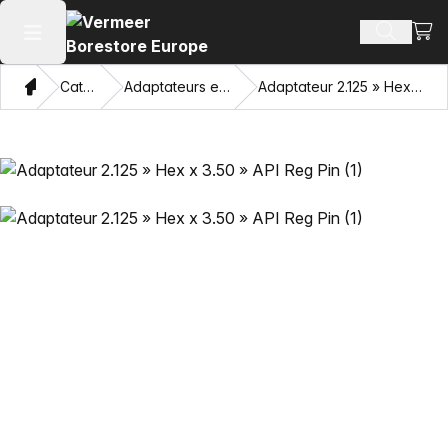
Voir 
Recherch
Ouvrir le menu principal
Domicile
Catalogue
Adaptateurs et œillets tirants
Adaptateur 2.125 » Hex x 3.50 » API Reg Pin