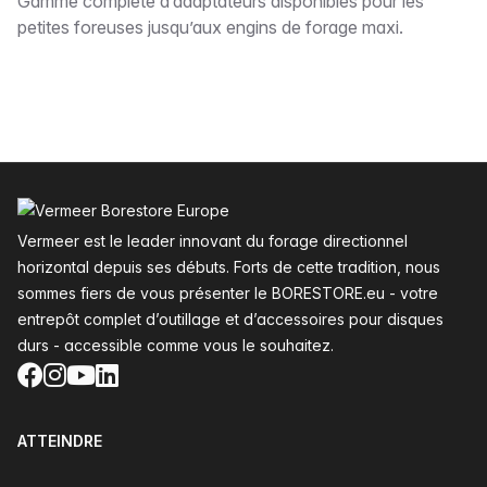
Description
Gamme complète d’adaptateurs disponibles pour les
petites foreuses jusqu’aux engins de forage maxi.
Pied de page
Vermeer est le leader innovant du forage directionnel
horizontal depuis ses débuts. Forts de cette tradition, nous
sommes fiers de vous présenter le BORESTORE.eu - votre
entrepôt complet d’outillage et d’accessoires pour disques
durs - accessible comme vous le souhaitez.
Facebook
Instagram
YouTube
LinkedIn
ATTEINDRE