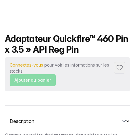
Nom du produit
Adaptateur Quickfire™ 460 Pin
x 3.5 » API Reg Pin
Connectez-vous
pour voir les informations sur les
Ajouter 
stocks
Ajouter au panier
Sélectionnez un onglet