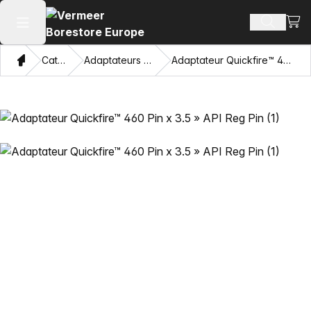
Voir 
Recherch
Ouvrir le menu principal
Domicile
Catalogue
Adaptateurs et œillets tirants
Adaptateur Quickfire™ 460 Pin x 3.5 » API Reg Pin