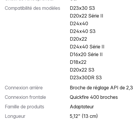
Compatibilité des modèles
D23x30 S3
D20x22 Série II
D24x40
D24x40 S3
D20x22
D24x40 Série II
D16x20 Série II
D18x22
D20x22 S3
D23x30DR S3
Connexion arrière
Broche de réglage API de 2,
Connexion frontale
Quickfire 400 broches
Famille de produits
Adaptateur
Longueur
5,12" (13 cm)