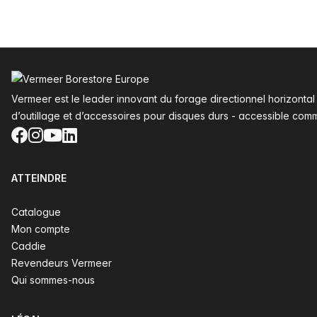
Pied de page
Vermeer est le leader innovant du forage directionnel horizonta
d’outillage et d’accessoires pour disques durs - accessible com
Facebook
Instagram
YouTube
LinkedIn
ATTEINDRE
Catalogue
Mon compte
Caddie
Revendeurs Vermeer
Qui sommes-nous