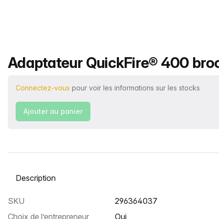
Nom du produit
Adaptateur QuickFire® 400 broc
Connectez-vous
pour voir les informations sur les stocks
Ajouter au panier
Sélectionnez un onglet
SKU
296364037
Choix de l’entrepreneur
Oui