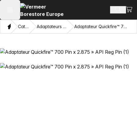
Voir 
Recherch
Ouvrir le menu principal
Domicile
Catalogue
Adaptateurs et œillets tirants
Adaptateur Quickfire™ 700 Pin x 2.875 » API Reg Pin