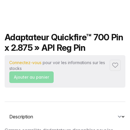
Nom du produit
Adaptateur Quickfire™ 700 Pin
x 2.875 » API Reg Pin
Connectez-vous
pour voir les informations sur les
Ajouter 
stocks
Ajouter au panier
Sélectionnez un onglet