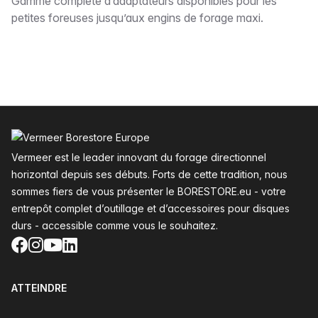
Description
Gamme complète d’adaptateurs disponibles pour les
petites foreuses jusqu’aux engins de forage maxi.
Pied de page
Vermeer est le leader innovant du forage directionnel
horizontal depuis ses débuts. Forts de cette tradition, nous
sommes fiers de vous présenter le BORESTORE.eu - votre
entrepôt complet d’outillage et d’accessoires pour disques
durs - accessible comme vous le souhaitez.
Facebook
Instagram
YouTube
LinkedIn
ATTEINDRE