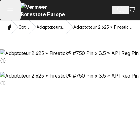
Voir 
Recherch
Ouvrir le menu principal
Domicile
Catalogue
Adaptateurs et œillets tirants
Adaptateur 2.625 » Firestick® #750 Pin x 3.5 » API Reg Pin