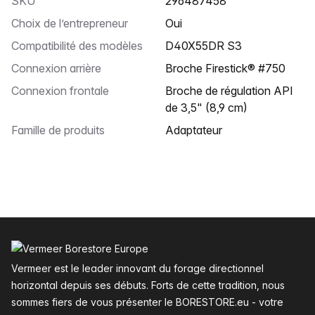
SKU
296487458
Choix de l’entrepreneur
Oui
Compatibilité des modèles
D40X55DR S3
Connexion arrière
Broche Firestick® #750
Connexion frontale
Broche de régulation API
de 3,5" (8,9 cm)
Famille de produits
Adaptateur
Pied de page
Vermeer est le leader innovant du forage directionnel
horizontal depuis ses débuts. Forts de cette tradition, nous
sommes fiers de vous présenter le BORESTORE.eu - votre