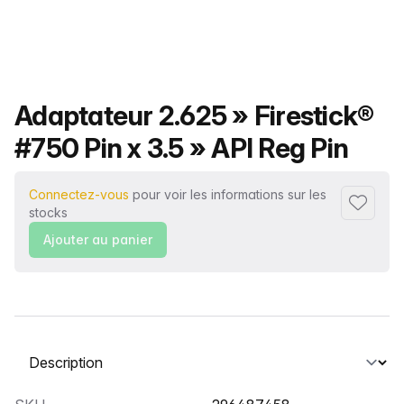
Nom du produit
Adaptateur 2.625 » Firestick®
#750 Pin x 3.5 » API Reg Pin
Connectez-vous
pour voir les informations sur les
Ajouter 
stocks
Ajouter au panier
Sélectionnez un onglet