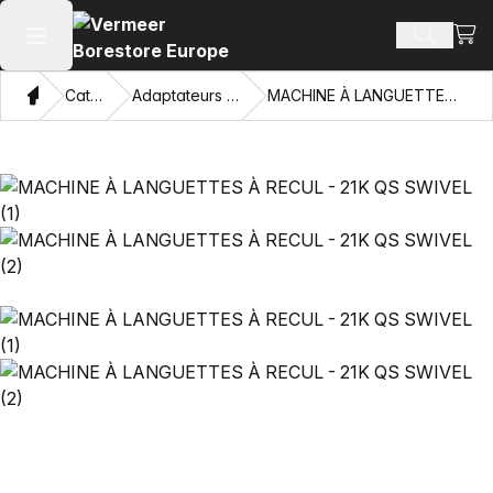
Voir 
Recherch
Ouvrir le menu principal
Domicile
Catalogue
Adaptateurs et œillets tirants
MACHINE À LANGUETTES À RECUL - 21K QS SWIVEL