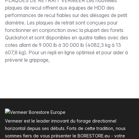
Description
PLAQUES DE RETRAIT VERMEER Les nouvelles
plaques de recul offrent aux équipes de HDD des
performances de recul fiables sur des alésages de petit
diamètre. Les plaques de retrait sont conçues pour
fonctionner en conjonction avec la plupart des forets
Quickshot et sont disponibles en quatre tailles avec des
cotes allant de 9 000 lb à 30 000 lb (4082,3 kg à 13
607,8 kg). Pour un repli en ligne optimisé et pour aider à
prévenir le grippage,
Pied de page
Vermeer est le leader innovant du forage directionnel
horizontal depuis ses débuts. Forts de cette tradition, nous
sommes fiers de vous présenter le BORESTORE.eu - votre