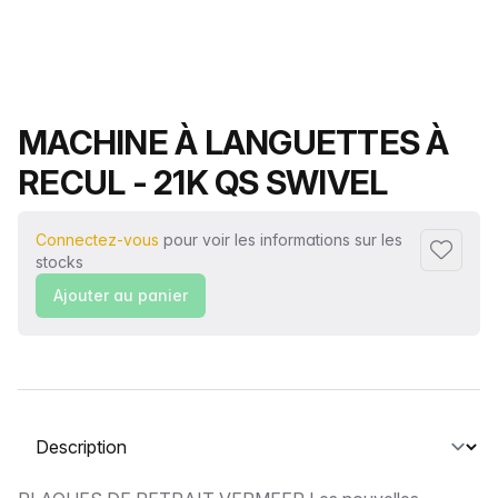
Nom du produit
MACHINE À LANGUETTES À
RECUL - 21K QS SWIVEL
Connectez-vous
pour voir les informations sur les
Ajouter 
stocks
Ajouter au panier
Sélectionnez un onglet