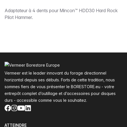
Description
Adaptateur à 4 dents pour Mincon™ HDD30 Hard Rock
Pilot Hammer.
Pied de page
Vermeer est le leader innovant du forage directionnel
horizontal depuis ses débuts. Forts de cette tradition, nous
sommes fiers de vous présenter le BORESTORE.eu - votre
entrepôt complet d’outillage et d’accessoires pour disques
durs - accessible comme vous le souhaitez.
Facebook
Instagram
YouTube
LinkedIn
ATTEINDRE