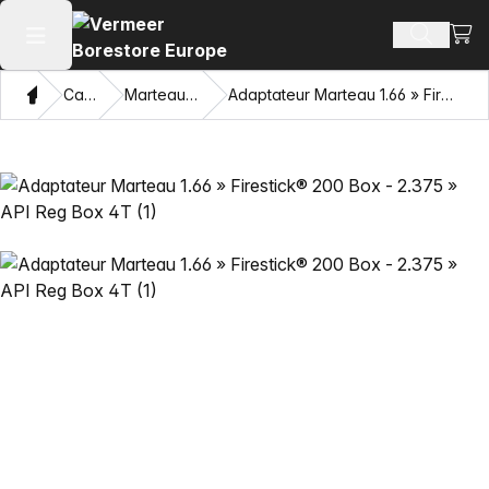
Voir 
Recherch
Ouvrir le menu principal
Domicile
Catalogue
Marteaux HDD Mincon™
Adaptateur Marteau 1.66 » Firestick® 200 Box - 2.375 » API Reg Box 4T