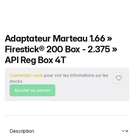
Nom du produit
Adaptateur Marteau 1.66 »
Firestick® 200 Box - 2.375 »
API Reg Box 4T
Connectez-vous
pour voir les informations sur les
Ajouter 
stocks
Ajouter au panier
Sélectionnez un onglet