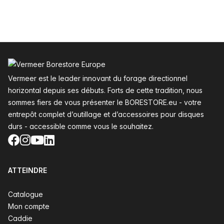
Pied de page
Vermeer est le leader innovant du forage directionnel
horizontal depuis ses débuts. Forts de cette tradition, nous
sommes fiers de vous présenter le BORESTORE.eu - votre
entrepôt complet d’outillage et d’accessoires pour disques
durs - accessible comme vous le souhaitez.
Facebook
Instagram
YouTube
LinkedIn
ATTEINDRE
Catalogue
Mon compte
Caddie