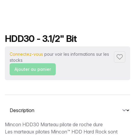
Nom du produit
HDD30 - 3.1/2" Bit
Connectez-vous
pour voir les informations sur les
Ajouter 
stocks
Ajouter au panier
Sélectionnez un onglet
Description
Mincon HDD30 Marteau pilote de roche dure
Les marteaux pilotes Mincon™ HDD Hard Rock sont