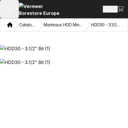
Voir 
Recherch
Ouvrir le menu principal
Domicile
Catalogue
Marteaux HDD Mincon™
HDD30 - 3.1/2" Bit