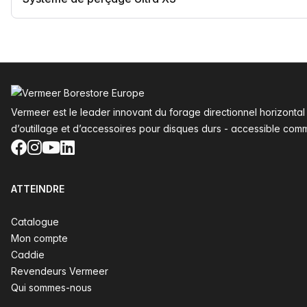
Pied de page
Vermeer est le leader innovant du forage directionnel horizonta
d’outillage et d’accessoires pour disques durs - accessible com
Facebook
Instagram
YouTube
LinkedIn
ATTEINDRE
Catalogue
Mon compte
Caddie
Revendeurs Vermeer
Qui sommes-nous