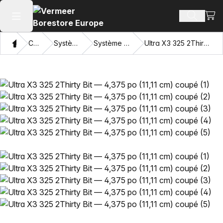
Voir 
Recherch
Ouvrir le menu principal
Domicile
Catalogue
Systèmes d’outillages
Système de perçage Ultra X3
Ultra X3 325 2Thirty Bit — 4,375 po (11,11 cm) coupé