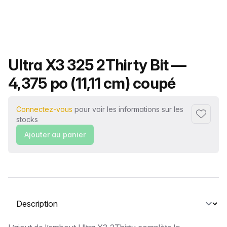
Nom du produit
Ultra X3 325 2Thirty Bit —
4,375 po (11,11 cm) coupé
Connectez-vous
pour voir les informations sur les
Ajouter 
stocks
Ajouter au panier
Sélectionnez un onglet