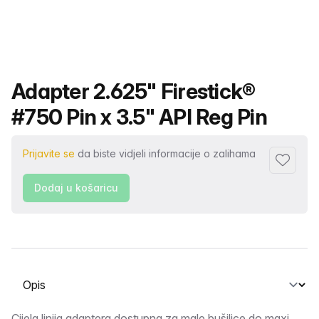
Naziv proizvoda
Adapter 2.625" Firestick®
#750 Pin x 3.5" API Reg Pin
Prijavite se
da biste vidjeli informacije o zalihama
Dodaj u 
Dodaj u košaricu
Odabir kartice
Cijela linija adaptera dostupna za male bušilice do maxi