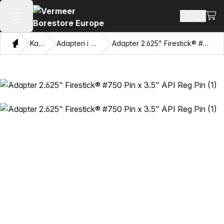
Pogl
Pretraži
Otvaranje glavnog izbornika
Dom
Katalog
Adapteri i privlačne oči
Adapter 2.625" Firestick® #750 Pin x 3.5" API Reg Pin