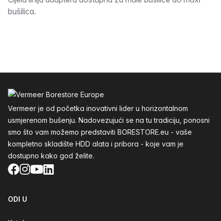
Opis
bušilica.
Podnožje
Vermeer je od početka inovativni lider u horizontalnom
usmjerenom bušenju. Nadovezujući se na tu tradiciju, ponosni
smo što vam možemo predstaviti BORESTORE.eu - vaše
kompletno skladište HDD alata i pribora - koje vam je
dostupno kako god želite.
Facebook
Instagram
YouTube
LinkedIn
ODI U