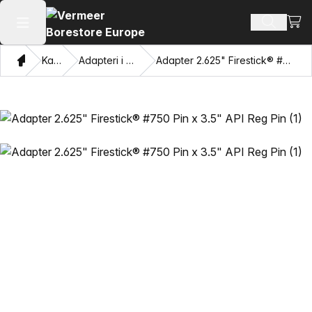
Pogl
Pretraži
Otvaranje glavnog izbornika
Dom
Katalog
Adapteri i privlačne oči
Adapter 2.625" Firestick® #750 Pin x 3.5" API Reg Pin