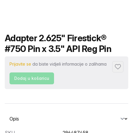
Naziv proizvoda
Adapter 2.625" Firestick®
#750 Pin x 3.5" API Reg Pin
Prijavite se
da biste vidjeli informacije o zalihama
Dodaj u 
Dodaj u košaricu
Odabir kartice
SKU
296487458