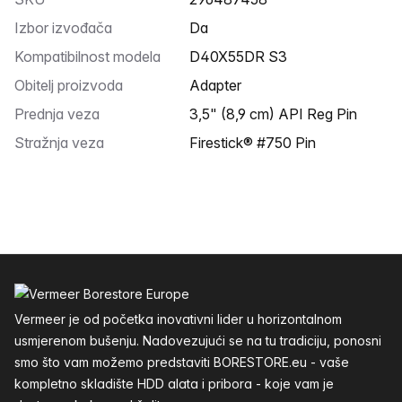
Izbor izvođača
Da
Kompatibilnost modela
D40X55DR S3
Obitelj proizvoda
Adapter
Prednja veza
3,5" (8,9 cm) API Reg Pin
Stražnja veza
Firestick® #750 Pin
Podnožje
Vermeer je od početka inovativni lider u horizontalnom
usmjerenom bušenju. Nadovezujući se na tu tradiciju, ponosni
smo što vam možemo predstaviti BORESTORE.eu - vaše
kompletno skladište HDD alata i pribora - koje vam je