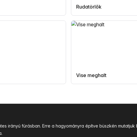
Rudatörlők
Vise meghalt
intes irányú fúrásban. Erre a hagyományra építve büszkén mutatj
a.