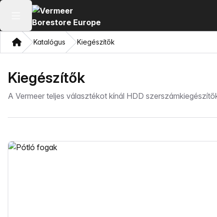
Főmenü megnyitása
Otthon
Katalógus
Kiegészítők
Kiegészítők
A Vermeer teljes választékot kínál HDD szerszámkiegészí