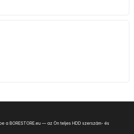
uk be a BORESTORE.eu — az Ön teljes HDD szerszám- és