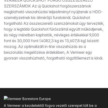
Leírás
VERMEER QUICKSHOT FORGÓ ÖSSZESZERELŐ
SZERSZÁMOK Az új Quickshot forgószerszámok
megbízható visszahúzási teljesítményt nyújtanak a HDD-
személyzetnek kis átmérőjű furatoknál. Quickshot
forgatható Az összeszerelő szerszámokat úgy tervezték,
hogy a legtöbb Quickshot fúrószárral együtt működjenek,
és négy méretben kaphatók, névleges értékekkel 9,000
font és 30,000 font (4082,3 kg és 13,607,8 kg) között
mozog. Az optimalizált in-line visszahúzás és a
beszorulás megelőzése érdekében, A Vermeer egy
gyorsan visszahúzható, forgatható rögzítőlemezt is kínál.
Lábléc
A Vermeer a kezdetektől fogva vezető szerepet tölt be a