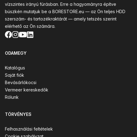
vízszintes irányú fúrásban. Erre a hagyományra építve
büszkén mutatjuk be a BORESTORE.eu — az Ön teljes HDD
szerszám- és tartozékraktárát — amely tetszés szerint
elérhető az Ön számára.
Facebook
Instagram
YouTube
LinkedIn
ODAMEGY
Katalógus
Saját fiók
Bevásárlókocsi
Vermeer kereskedők
Rólunk
TÖRVÉNYES
Felhasználási feltételek
Cookie szabályzat