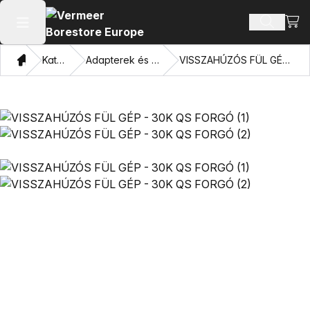
Bevá
Terméke
Főmenü megnyitása
Otthon
Katalógus
Adapterek és húzó szemek
VISSZAHÚZÓS FÜL GÉP - 30K QS FORGÓ