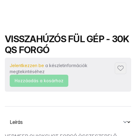
Termék neve
VISSZAHÚZÓS FÜL GÉP - 30K
QS FORGÓ
Jelentkezzen be
a készletinformációk
Hozzáad
megtekintéséhez
Hozzáadás a kosárhoz
Válasszon ki egy lapot