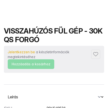
Termék neve
VISSZAHÚZÓS FÜL GÉP - 30K
QS FORGÓ
Jelentkezzen be
a készletinformációk
Hozzáad
megtekintéséhez
Hozzáadás a kosárhoz
Válasszon ki egy lapot