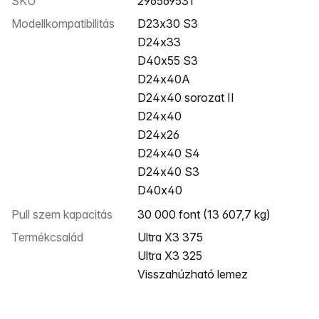
SKU
296569531
Modellkompatibilitás
D23x30 S3
D24x33
D40x55 S3
D24x40A
D24x40 sorozat II
D24x40
D24x26
D24x40 S4
D24x40 S3
D40x40
Pull szem kapacitás
30 000 font (13 607,7 kg)
Termékcsalád
Ultra X3 375
Ultra X3 325
Visszahúzható lemez