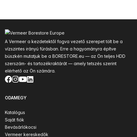
Lábléc
A Vermeer a kezdetektől fogva vezető szerepet tölt be a
vízszintes irányú fúrásban. Erre a hagyományra építve
büszkén mutatjuk be a BORESTORE.eu — az Ön teljes HDD
szerszám- és tartozékraktárát — amely tetszés szerint
elérhető az Ön számára.
Facebook
Instagram
YouTube
LinkedIn
ODAMEGY
Katalógus
Saját fiók
Bevásárlókocsi
Vermeer kereskedők