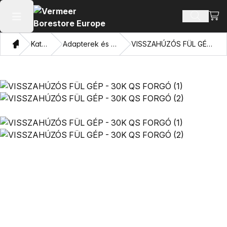
Bevá
Terméke
Főmenü megnyitása
Otthon
Katalógus
Adapterek és húzó szemek
VISSZAHÚZÓS FÜL GÉP - 30K QS FORGÓ