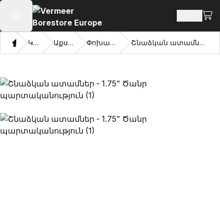
Դիտ
Որոնմ
Բաց հիմնական մենյու
Տուն
Կատալոգ
Աքսեսուարներ
Փոխարինող Ատամներ
Շնաձկան ատամներ - 1.75" Ծանր պարտականություն