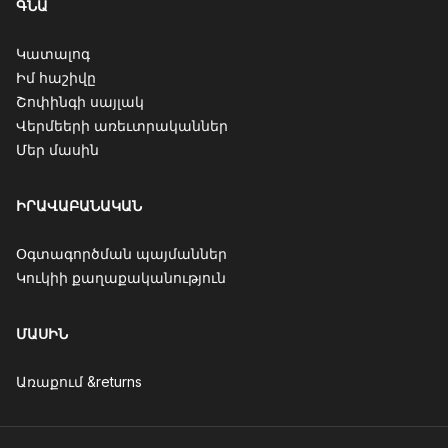
ԳՆԱ
Կատալոգ
Իմ հաշիվը
Շոփինգի սայլակ
Վերմեերի առեւտրականներ
Մեր մասին
ԻՐԱՎԱԲԱՆԱԿԱՆ
Օգտագործման պայմաններ
Կուկիի քաղաքականություն
ՄԱՍԻՆ
Առաքում &returns