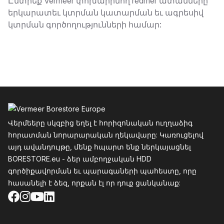
Նկարագրություն
Ընտրեք Vermeer փոխարինող reamer ատամները
երկարատեւ կտրման կատարման եւ ագրեսիվ
կտրման գործողությունների համար:
Ֆուտեր
Վերմեերը սկզբից եղել է հորիզոնական ուղղաձիգ
հորատման նորարարական ղեկավարը: Կառուցելով
այդ ավանդույթը, մենք հպարտ ենք ներկայացնել
BORESTORE.eu - ձեր ամբողջական HDD
գործիքավորման եւ պարագաների պահեստը, որը
հասանելի է ձեզ, որքան էլ որ դուք ցանկանաք:
Facebook
Instagram
YouTube
LinkedIn