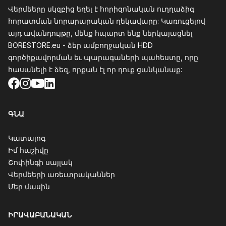
Վերմեերը սկզբից եղել է հորիզոնական ուղղաձիգ
հորատման նորարարական ղեկավարը: Կառուցելով
այդ ավանդույթը, մենք հպարտ ենք ներկայացնել
BORESTORE.eu - ձեր ամբողջական HDD
գործիքավորման եւ պարագաների պահեստը, որը
հասանելի է ձեզ, որքան էլ որ դուք ցանկանաք:
Facebook
Instagram
YouTube
LinkedIn
ԳՆԱ
Կատալոգ
Իմ հաշիվը
Շոփինգի սայլակ
Վերմեերի առեւտրականներ
Մեր մասին
ԻՐԱՎԱԲԱՆԱԿԱՆ