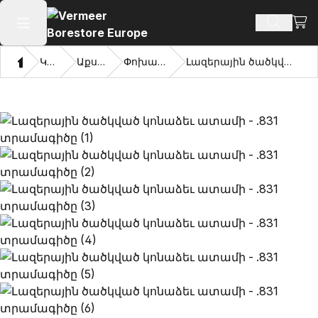
Դիտ
Որոնմ
Բաց հիմնական մենյու
Տուն
Կատալոգ
Աքսեսուարներ
Փոխարինող Ատամներ
Լազերային ծածկված կոնաձեւ ատամի - .831 տրամագիծը