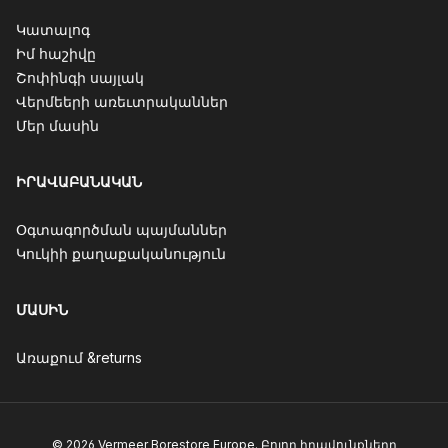
Կատալոգ
Իմ հաշիվը
Շոփինգի սայլակ
Վերմեերի առեւտրականներ
Մեր մասին
ԻՐԱՎԱԲԱՆԱԿԱՆ
Օգտագործման պայմաններ
Կուկիի քաղաքականություն
ՄԱՍԻՆ
Առաքում &returns
© 2026 Vermeer Borestore Europe. Բոլոր իրավունքները