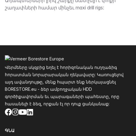
Նկարագրություն
Ադապտերների լրիվ շարքը մատչելի է փոքր
շաղափների համար մինչեւ maxi drill rigs:
Ֆուտեր
Վերմեերը սկզբից եղել է հորիզոնական ուղղաձիգ
հորատման նորարարական ղեկավարը: Կառուցելով
այդ ավանդույթը, մենք հպարտ ենք ներկայացնել
BORESTORE.eu - ձեր ամբողջական HDD
գործիքավորման եւ պարագաների պահեստը, որը
հասանելի է ձեզ, որքան էլ որ դուք ցանկանաք:
Facebook
Instagram
YouTube
LinkedIn
ԳՆԱ