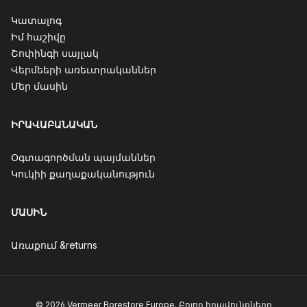
Կատալոգ
Իմ հաշիվը
Շոփինգի սայլակ
Վերմեերի առեւտրականներ
Մեր մասին
ԻՐԱՎԱԲԱՆԱԿԱՆ
Օգտագործման պայմաններ
Կուկիի քաղաքականություն
ՄԱՍԻՆ
Առաքում &returns
© 2026 Vermeer Borestore Europe. Բոլոր իրավունքները