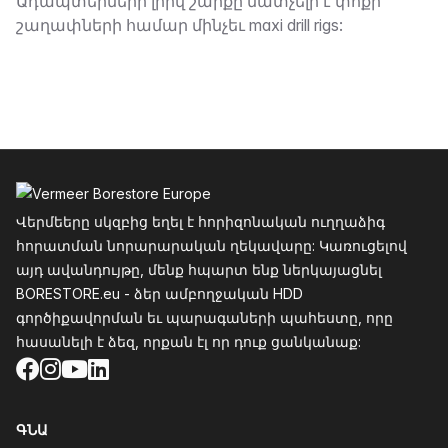
Նկարագրություն
Ադապտերների լրիվ շարքը մատչելի է փոքր
շաղափների համար մինչեւ maxi drill rigs:
Ֆուտեր
Վերմեերը սկզբից եղել է հորիզոնական ուղղաձիգ
հորատման նորարարական ղեկավարը: Կառուցելով
այդ ավանդույթը, մենք հպարտ ենք ներկայացնել
BORESTORE.eu - ձեր ամբողջական HDD
գործիքավորման եւ պարագաների պահեստը, որը
հասանելի է ձեզ, որքան էլ որ դուք ցանկանաք:
Facebook
Instagram
YouTube
LinkedIn
ԳՆԱ