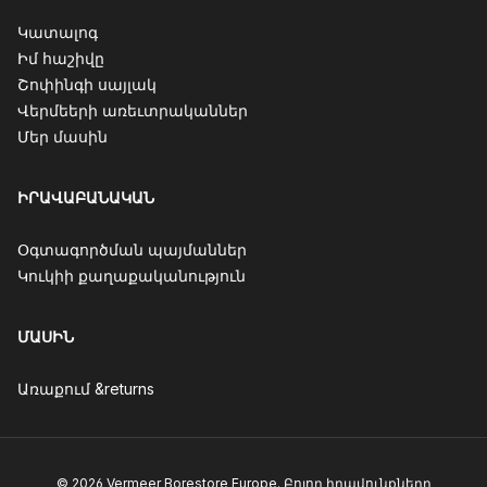
Կատալոգ
Իմ հաշիվը
Շոփինգի սայլակ
Վերմեերի առեւտրականներ
Մեր մասին
ԻՐԱՎԱԲԱՆԱԿԱՆ
Օգտագործման պայմաններ
Կուկիի քաղաքականություն
ՄԱՍԻՆ
Առաքում &returns
© 2026 Vermeer Borestore Europe. Բոլոր իրավունքները