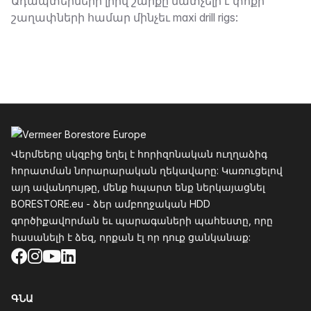
Նկարագրություն
Ադապտերների լրիվ շարքը մատչելի է փոքր
շաղափների համար մինչեւ maxi drill rigs:
Ֆուտեր
Վերմեերը սկզբից եղել է հորիզոնական ուղղաձիգ
հորատման նորարարական ղեկավարը: Կառուցելով
այդ ավանդույթը, մենք հպարտ ենք ներկայացնել
BORESTORE.eu - ձեր ամբողջական HDD
գործիքավորման եւ պարագաների պահեստը, որը
հասանելի է ձեզ, որքան էլ որ դուք ցանկանաք:
Facebook
Instagram
YouTube
LinkedIn
ԳՆԱ