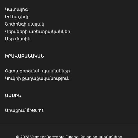
Կատալոգ
Իմ հաշիվը
Շոփինգի սայլակ
Վերմեերի առեւտրականներ
Մեր մասին
ԻՐԱՎԱԲԱՆԱԿԱՆ
Օգտագործման պայմաններ
Կուկիի քաղաքականություն
ՄԱՍԻՆ
Առաքում &returns
© 2026 Vermeer Borestore Europe. Բոլոր իրավունքները