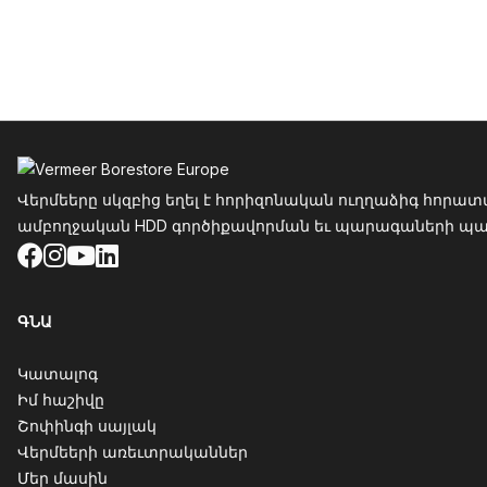
Ֆուտեր
Վերմեերը սկզբից եղել է հորիզոնական ուղղաձիգ հորատ
ամբողջական HDD գործիքավորման եւ պարագաների պահես
Facebook
Instagram
YouTube
LinkedIn
ԳՆԱ
Կատալոգ
Իմ հաշիվը
Շոփինգի սայլակ
Վերմեերի առեւտրականներ
Մեր մասին