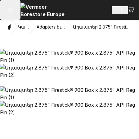
Դիտ
Որոնմ
Բաց հիմնական մենյու
Տուն
Կատալոգ
Adapters եւ քաշվել աչքերը
Ադապտեր 2.875" Firestick® 900 Box x 2.875" API Reg Pin