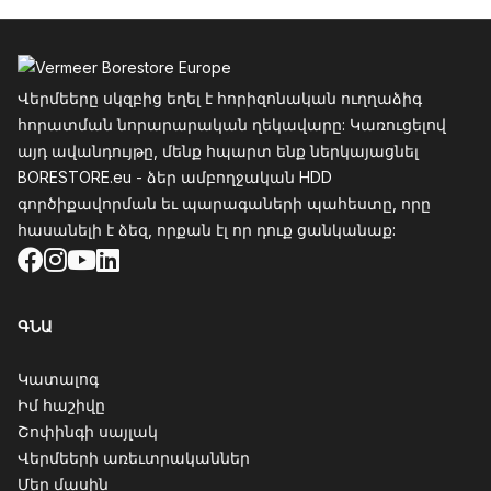
Ֆուտեր
Վերմեերը սկզբից եղել է հորիզոնական ուղղաձիգ
հորատման նորարարական ղեկավարը: Կառուցելով
այդ ավանդույթը, մենք հպարտ ենք ներկայացնել
BORESTORE.eu - ձեր ամբողջական HDD
գործիքավորման եւ պարագաների պահեստը, որը
հասանելի է ձեզ, որքան էլ որ դուք ցանկանաք:
Facebook
Instagram
YouTube
LinkedIn
ԳՆԱ
Կատալոգ
Իմ հաշիվը
Շոփինգի սայլակ
Վերմեերի առեւտրականներ
Մեր մասին