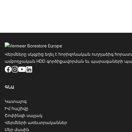
Ֆուտեր
Վերմեերը սկզբից եղել է հորիզոնական ուղղաձիգ հորատ
ամբողջական HDD գործիքավորման եւ պարագաների պահես
Facebook
Instagram
YouTube
LinkedIn
ԳՆԱ
Կատալոգ
Իմ հաշիվը
Շոփինգի սայլակ
Վերմեերի առեւտրականներ
Մեր մասին