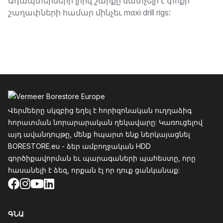
Նկարագրություն
Ադապտերների լրիվ շարքը մատչելի է փոքր
շաղափների համար մինչեւ maxi drill rigs:
Ֆուտեր
Վերմեերը սկզբից եղել է հորիզոնական ուղղաձիգ
հորատման նորարարական ղեկավարը: Կառուցելով
այդ ավանդույթը, մենք հպարտ ենք ներկայացնել
BORESTORE.eu - ձեր ամբողջական HDD
գործիքավորման եւ պարագաների պահեստը, որը
հասանելի է ձեզ, որքան էլ որ դուք ցանկանաք:
Facebook
Instagram
YouTube
LinkedIn
ԳՆԱ