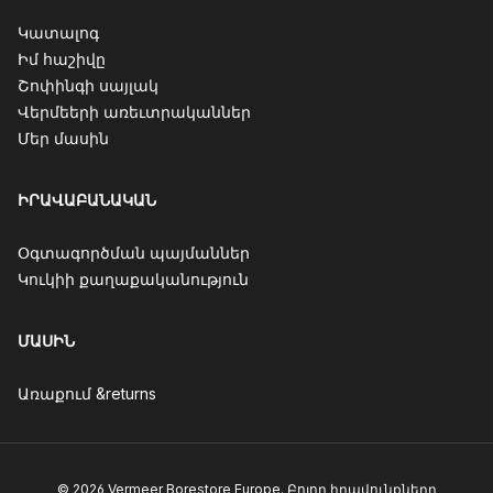
Կատալոգ
Իմ հաշիվը
Շոփինգի սայլակ
Վերմեերի առեւտրականներ
Մեր մասին
ԻՐԱՎԱԲԱՆԱԿԱՆ
Օգտագործման պայմաններ
Կուկիի քաղաքականություն
ՄԱՍԻՆ
Առաքում &returns
© 2026 Vermeer Borestore Europe. Բոլոր իրավունքները