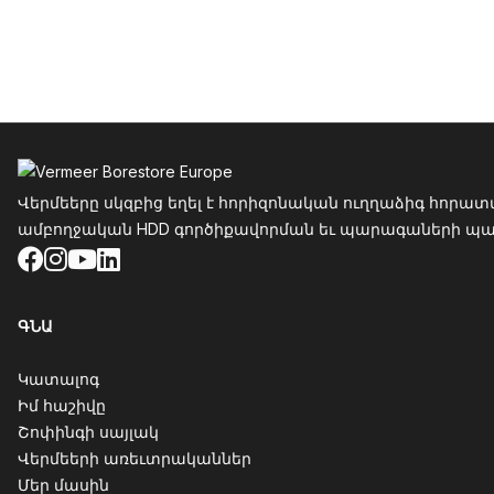
Ֆուտեր
Վերմեերը սկզբից եղել է հորիզոնական ուղղաձիգ հորատ
ամբողջական HDD գործիքավորման եւ պարագաների պահես
Facebook
Instagram
YouTube
LinkedIn
ԳՆԱ
Կատալոգ
Իմ հաշիվը
Շոփինգի սայլակ
Վերմեերի առեւտրականներ
Մեր մասին