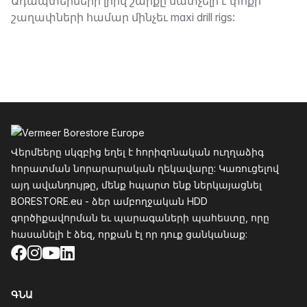
Նկարագրություն
Ադապտերների լրիվ շարքը մատչելի է փոքր
շաղափների համար մինչեւ maxi drill rigs:
Ֆուտեր
Վերմեերը սկզբից եղել է հորիզոնական ուղղաձիգ
հորատման նորարարական ղեկավարը: Կառուցելով
այդ ավանդույթը, մենք հպարտ ենք ներկայացնել
BORESTORE.eu - ձեր ամբողջական HDD
գործիքավորման եւ պարագաների պահեստը, որը
հասանելի է ձեզ, որքան էլ որ դուք ցանկանաք:
Facebook
Instagram
YouTube
LinkedIn
ԳՆԱ