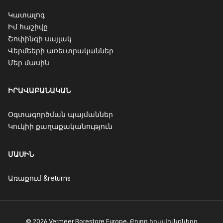
Կատալոգ
Իմ հաշիվը
Շոփինգի սայլակ
Վերմեերի առեւտրականներ
Մեր մասին
ԻՐԱՎԱԲԱՆԱԿԱՆ
Օգտագործման պայմաններ
Կուկիի քաղաքականություն
ՄԱՍԻՆ
Առաքում &returns
© 2026 Vermeer Borestore Europe. Բոլոր իրավունքները