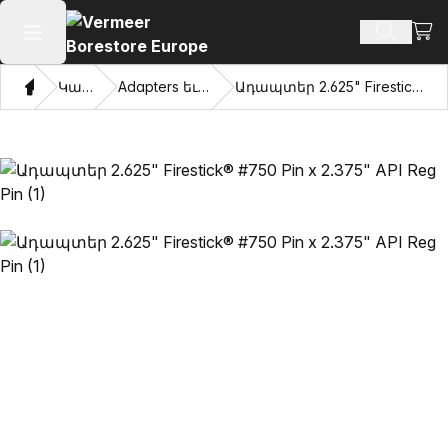
Դիտ
Որոնմ
Բաց հիմնական մենյու
Տուն
Կատալոգ
Adapters եւ քաշվել աչքերը
Ադապտեր 2.625" Firestick® #750 Pin x 2.375" API Reg Pin