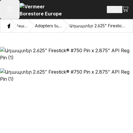
Դիտ
Որոնմ
Բաց հիմնական մենյու
Տուն
Կատալոգ
Adapters եւ քաշվել աչքերը
Ադապտեր 2.625" Firestick® #750 Pin x 2.875" API Reg Pin