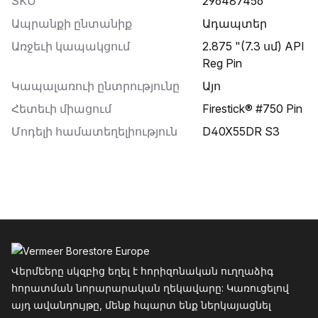
SKU
296487456
Ապրանքի ընտանիք
ադապտեր
Առջեւի կապակցում
2.875 "(7.3 սմ) API
Reg Pin
Կապալառուի ընտրությունը
Այո
Հետեւի միացում
Firestick® #750 Pin
Մոդելի համատեղելիություն
D40X55DR S3
Ֆուտեր
Վերմեերը սկզբից եղել է հորիզոնական ուղղաձիգ
հորատման նորարարական ղեկավարը: Կառուցելով
այդ ավանդույթը, մենք հպարտ ենք ներկայացնել