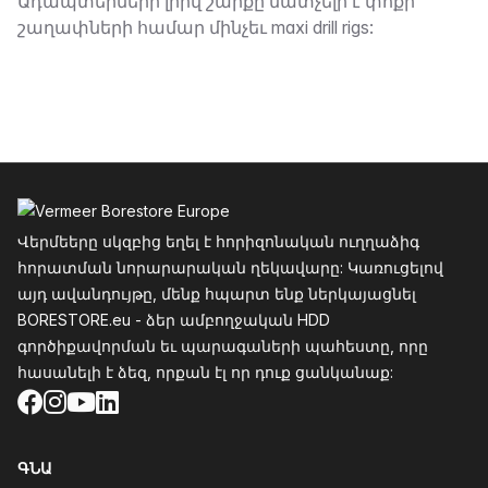
Նկարագրություն
Ադապտերների լրիվ շարքը մատչելի է փոքր
շաղափների համար մինչեւ maxi drill rigs:
Ֆուտեր
Վերմեերը սկզբից եղել է հորիզոնական ուղղաձիգ
հորատման նորարարական ղեկավարը: Կառուցելով
այդ ավանդույթը, մենք հպարտ ենք ներկայացնել
BORESTORE.eu - ձեր ամբողջական HDD
գործիքավորման եւ պարագաների պահեստը, որը
հասանելի է ձեզ, որքան էլ որ դուք ցանկանաք:
Facebook
Instagram
YouTube
LinkedIn
ԳՆԱ