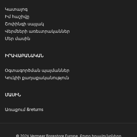
Կատալոգ
Իմ հաշիվը
Շոփինգի սայլակ
Վերմեերի առեւտրականներ
Մեր մասին
ԻՐԱՎԱԲԱՆԱԿԱՆ
Օգտագործման պայմաններ
Կուկիի քաղաքականություն
ՄԱՍԻՆ
Առաքում &returns
© 2026 Vermeer Borestore Europe. Բոլոր իրավունքները