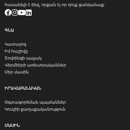
հասանելի է ձեզ, որքան էլ որ դուք ցանկանաք:
Facebook
Instagram
YouTube
LinkedIn
ԳՆԱ
Կատալոգ
Իմ հաշիվը
Շոփինգի սայլակ
Վերմեերի առեւտրականներ
Մեր մասին
ԻՐԱՎԱԲԱՆԱԿԱՆ
Օգտագործման պայմաններ
Կուկիի քաղաքականություն
ՄԱՍԻՆ