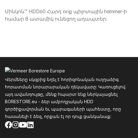
Նկարագրություն
Մինկոն™ HDD60 Հարդ ռոք պիլոտային hammer-ի
համար 8 ատամիկ ունեցող ադապտեր:
Ֆուտեր
Վերմեերը սկզբից եղել է հորիզոնական ուղղաձիգ
հորատման նորարարական ղեկավարը: Կառուցելով
այդ ավանդույթը, մենք հպարտ ենք ներկայացնել
BORESTORE.eu - ձեր ամբողջական HDD
գործիքավորման եւ պարագաների պահեստը, որը
հասանելի է ձեզ, որքան էլ որ դուք ցանկանաք:
Facebook
Instagram
YouTube
LinkedIn