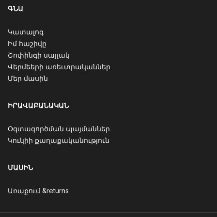
ԳՆԱ
Կատալոգ
Իմ հաշիվը
Շոփինգի սայլակ
Վերմեերի առեւտրականներ
Մեր մասին
ԻՐԱՎԱԲԱՆԱԿԱՆ
Օգտագործման պայմաններ
Կուկիի քաղաքականություն
ՄԱՍԻՆ
Առաքում &returns