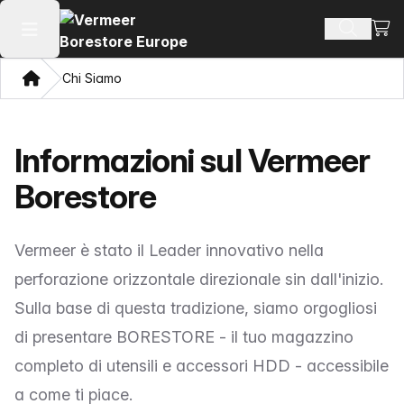
Visua
Cerca pr
Apri il menu principale
Home page
Chi Siamo
Informazioni sul Vermeer
Borestore
Vermeer è stato il Leader innovativo nella
perforazione orizzontale direzionale sin dall'inizio.
Sulla base di questa tradizione, siamo orgogliosi
di presentare BORESTORE - il tuo magazzino
completo di utensili e accessori HDD - accessibile
a come ti piace.