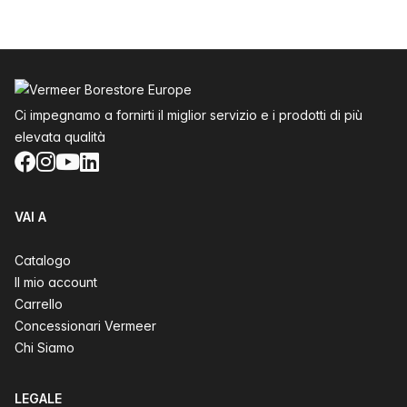
Piè di pagina
Ci impegnamo a fornirti il miglior servizio e i prodotti di più
elevata qualità
Facebook
Instagram
YouTube
LinkedIn
VAI A
Catalogo
Il mio account
Carrello
Concessionari Vermeer
Chi Siamo
LEGALE