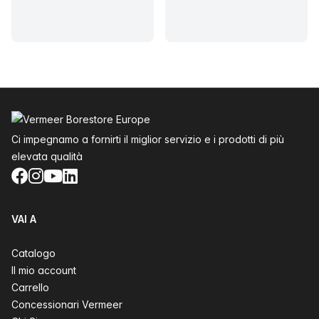
Piè di pagina
Ci impegnamo a fornirti il miglior servizio e i prodotti di più
elevata qualità
Facebook
Instagram
YouTube
LinkedIn
VAI A
Catalogo
Il mio account
Carrello
Concessionari Vermeer