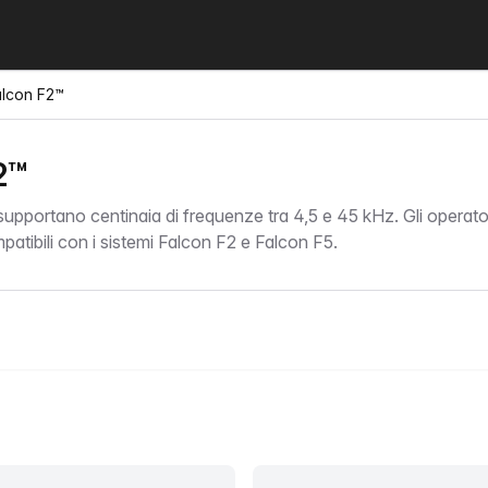
alcon F2™
2™
, supportano centinaia di frequenze tra 4,5 e 45 kHz. Gli operat
patibili con i sistemi Falcon F2 e Falcon F5.