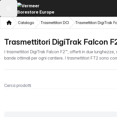
Apri il menu principale
Home page
Catalogo
Trasmettitori DCI
Trasmettitori DigiTrak F
Trasmettitori DigiTrak Falcon F
I trasmettitori DigiTrak Falcon F2™, offerti in due lunghezze
bande ottimali per ogni cantiere. I trasmettitori FT2 sono com