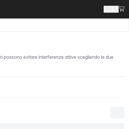
Visua
Cerca pr
ori possono evitare interferenze attive scegliendo le due