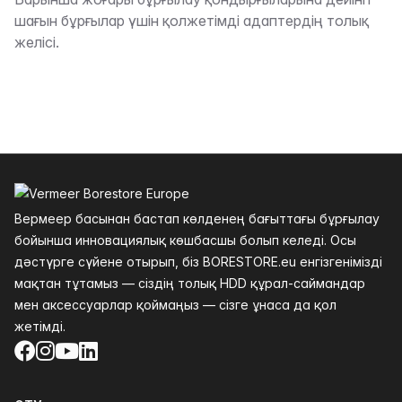
Сипаттама
шағын бұрғылар үшін қолжетімді адаптердің толық
желісі.
Төменгі колонтитул
Вермеер басынан бастап көлденең бағыттағы бұрғылау
бойынша инновациялық көшбасшы болып келеді. Осы
дәстүрге сүйене отырып, біз BORESTORE.eu енгізгенімізді
мақтан тұтамыз — сіздің толық HDD құрал-саймандар
мен аксессуарлар қоймаңыз — сізге ұнаса да қол
жетімді.
Facebook
Instagram
YouTube
LinkedIn