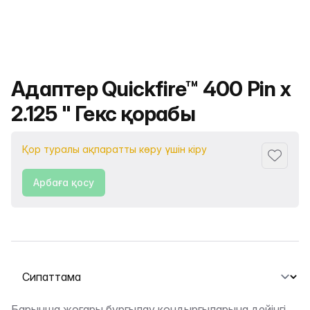
Өнімнің атауы
Адаптер Quickfire™ 400 Pin x
2.125 " Гекс қорабы
Қор туралы ақпаратты көру үшін кіру
Сүйіктіс
Арбаға қосу
Қойындыны таңдау
Барынша жоғары бұрғылау қондырғыларына дейінгі