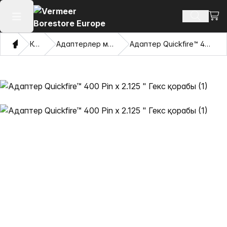
Сауд
Іздеу өн
Негізгі мәзірді ашу
Үй
Каталог
Адаптерлер мен тартатын көздер
Адаптер Quickfire™ 400 Pin x 2.125 " Гекс қорабы