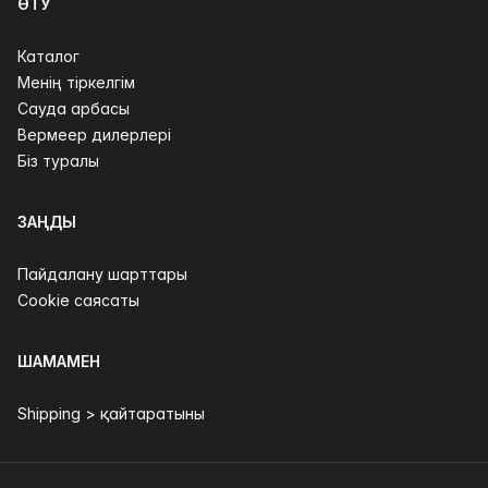
ӨТУ
Каталог
Менің тіркелгім
Сауда арбасы
Вермеер дилерлері
Біз туралы
ЗАҢДЫ
Пайдалану шарттары
Cookie саясаты
ШАМАМЕН
Shipping > қайтаратыны